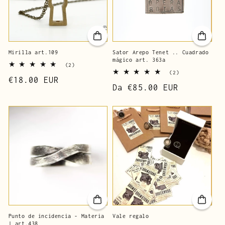
Mirilla art.109
Sator Arepo Tenet .. Cuadrado
mágico art. 363a
2
(2)
reseñas
2
(2)
Precio
€18.00 EUR
totales
reseñas
Precio
Da
€85.00 EUR
totales
de
de
lista
lista
Punto de incidencia - Materia
Vale regalo
| art.438