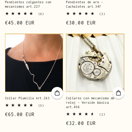
Pendientes colgantes con
Pendientes de aro -
mecanismos art.227
Cachalotes art.347
6
2
(6)
(2)
reseñas
reseñas
Precio
€45.00 EUR
Precio
€30.00 EUR
totales
totales
de
de
lista
lista
Collar Plumilla Art.263
Collares con mecanismo de
reloj - Versión básica
5
(5)
art.456
reseñas
Precio
€65.00 EUR
totales
2
(2)
reseñas
de
Precio
€32.00 EUR
totales
lista
de