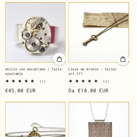
lista
Anillo con mecanismo | Talla
Llave de bronce - Collar
ajustable
art.371
1
3
(1)
(3)
reseñas
reseñas
Precio
€45.00 EUR
Precio
Da
€18.00 EUR
totales
totales
de
de
lista
lista