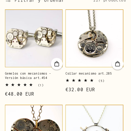
Filtrar y ordenar
227 productos
ó
n
:
Gemelos con mecanismos -
Collar mecanismo art.285
Versión básica art.454
5
(5)
1
reseñas
(1)
Precio
€32.00 EUR
reseñas
totales
Precio
€48.00 EUR
totales
de
de
lista
lista