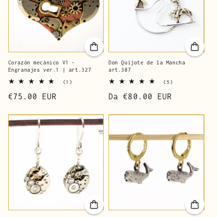
Corazón mecánico V1 -
Don Quijote de la Mancha
Engranajes ver.1 | art.327
art.387
1
5
(1)
(5)
reseñas
reseñas
Precio
€75.00 EUR
Precio
Da
€80.00 EUR
totales
totales
de
de
lista
lista