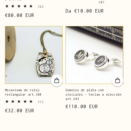
0
(0)
2
reseñas
(2)
Precio
Da
€10.00 EUR
reseñas
totales
Precio
€80.00 EUR
totales
de
de
lista
lista
Mecanismo de reloj
Gemelos de plata con
rectangular art.368
iniciales - teclas a elección
art.343
1
(1)
Precio
€110.00 EUR
reseñas
Precio
€32.00 EUR
totales
de
de
lista
lista