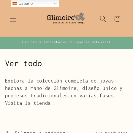
Ir
Español
directamente
al contenido
Carrito
Estudio y laboratorio de joyería artesanal
C
Ver todo
o
Explora la colección completa de joyas
l
hechas a mano de Glimoire, diseño único y
e
procesos tradicionales en varias fases.
Visita la tienda.
c
c
i