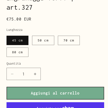
art.327
Prezzo
€75.00 EUR
di
Lunghezza
listino
45 cm
50 cm
70 cm
80 cm
Quantità
Diminuisci
Aumenta
quantità
quantità
per
per
Cuore
Cuore
Aggiungi al carrello
meccanico
meccanico
V1
V1