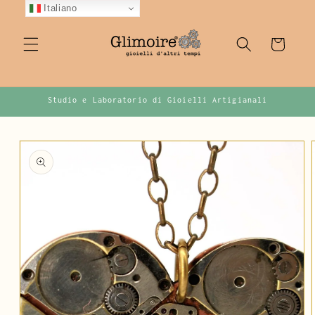
Vai
Italiano
direttamente
ai contenuti
Carrello
Studio e Laboratorio di Gioielli Artigianali
Passa alle
informazioni
sul prodotto