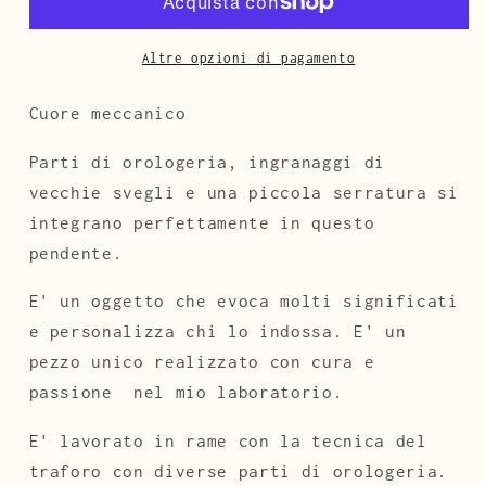
-
-
Ingranaggi
Ingranaggi
ver.1
ver.1
Altre opzioni di pagamento
|
|
art.327
art.327
Cuore meccanico
Parti di orologeria, ingranaggi di
vecchie svegli e una piccola serratura si
integrano perfettamente in questo
pendente.
E' un oggetto che evoca molti significati
e personalizza chi lo indossa. E' un
pezzo unico realizzato con cura e
passione nel mio laboratorio.
E' lavorato in rame con la tecnica del
traforo con diverse parti di orologeria.